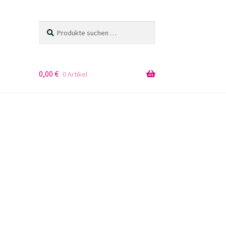
Suchen
Suchen
nach:
0,00
€
0 Artikel