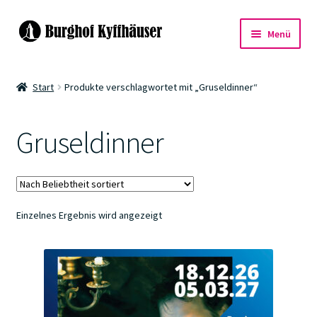
Zur
Zum
Menü
Navigation
Inhalt
springen
springen
Events
Start
Produkte verschlagwortet mit „Gruseldinner“
Warenkorb
Gruseldinner
Kasse
Einzelnes Ergebnis wird angezeigt