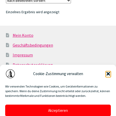
auf.
Die
Einzelnes Ergebnis wird angezeigt
Optionen
können
auf
der
Mein Konto
Produktseite
Geschäftsbedingungen
gewählt
werden
Impressum
Datenschutzerklärung
Cookie-Zustimmung verwalten
Cookie-Richtlinie (EU)
Geschäftsbedingungen
Wir verwenden Technologien wie Cookies, um Geräteinformationen zu
speichern. Wenn du deine Zustimmung nicht erteilst oder zurückziehst, können
bestimmte Merkmale und Funktionen beeinträchtigt werden.
Akzeptieren