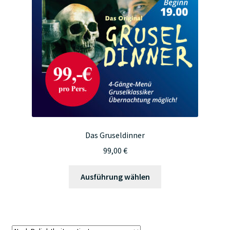
Das Gruseldinner
99,00
€
Dieses
Ausführung wählen
Produkt
weist
mehrere
Varianten