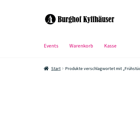
Zur
Zum
Navigation
Inhalt
springen
springen
Events
Warenkorb
Kasse
Start
Produkte verschlagwortet mit „Frühstü