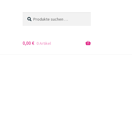
Suchen
Suchen
nach:
0,00
€
0 Artikel