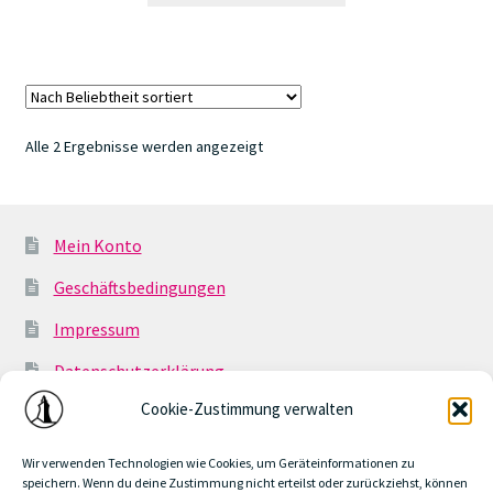
weist
mehrere
Varianten
auf.
Die
Nach
Alle 2 Ergebnisse werden angezeigt
Optionen
Beliebtheit
können
sortiert
auf
der
Mein Konto
Produktseite
Geschäftsbedingungen
gewählt
werden
Impressum
Datenschutzerklärung
Cookie-Zustimmung verwalten
Cookie-Richtlinie (EU)
Geschäftsbedingungen
Wir verwenden Technologien wie Cookies, um Geräteinformationen zu
speichern. Wenn du deine Zustimmung nicht erteilst oder zurückziehst, können