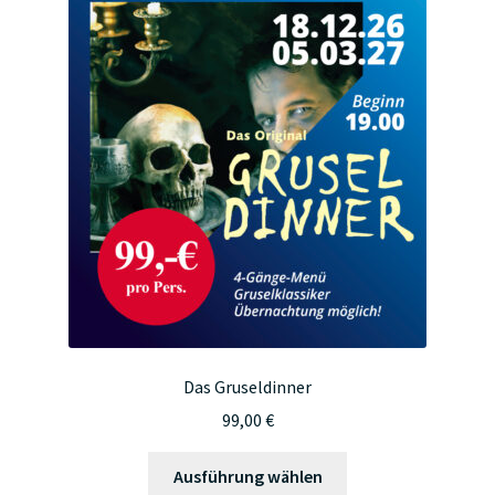
auf.
Die
Optionen
können
auf
der
Produktseite
gewählt
werden
Das Gruseldinner
99,00
€
Dieses
Ausführung wählen
Produkt