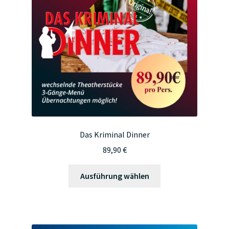
Das Kriminal Dinner
89,90
€
Dieses
Ausführung wählen
Produkt
weist
mehrere
Varianten