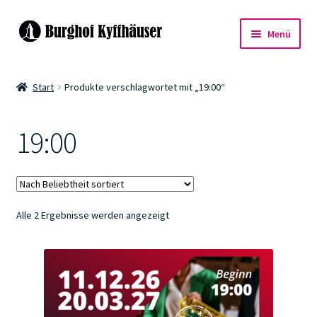
Zur
Zum
Menü
Navigation
Inhalt
springen
springen
Events
Start
Produkte verschlagwortet mit „19:00“
Warenkorb
19:00
Kasse
Nach
Alle 2 Ergebnisse werden angezeigt
Beliebtheit
sortiert