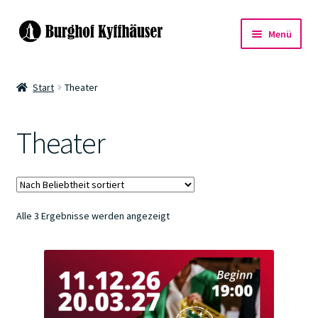
Zur
Zum
Menü
Navigation
Inhalt
springen
springen
Events
Start
Theater
Warenkorb
Theater
Kasse
Nach
Alle 3 Ergebnisse werden angezeigt
Beliebtheit
sortiert