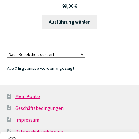
99,00
€
Dieses
Ausführung wählen
Produkt
weist
mehrere
Varianten
auf.
Die
Nach
Alle 3 Ergebnisse werden angezeigt
Optionen
Beliebtheit
können
sortiert
auf
der
Mein Konto
Produktseite
Geschäftsbedingungen
gewählt
werden
Impressum
Datenschutzerklärung