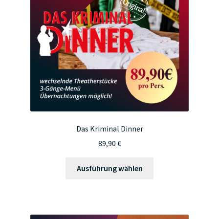
Das Kriminal Dinner
89,90
€
Dieses
Ausführung wählen
Produkt
weist
mehrere
Varianten