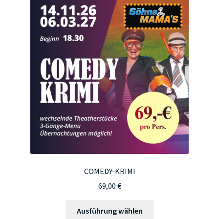
auf.
Die
Optionen
können
auf
der
Produktseite
gewählt
werden
COMEDY-KRIMI
69,00
€
Dieses
Ausführung wählen
Produkt