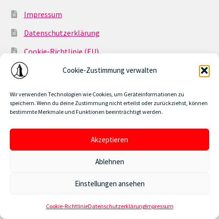
Impressum
Datenschutzerklärung
Cookie-Richtlinie (EU)
Geschäftsbedingungen
Cookie-Zustimmung verwalten
Wir verwenden Technologien wie Cookies, um Geräteinformationen zu
speichern. Wenn du deine Zustimmung nicht erteilst oder zurückziehst, können
bestimmte Merkmale und Funktionen beeinträchtigt werden.
© www.burghof-event.de 2026
Akzeptieren
Datenschutzerklärung
Erstellt mit WooCommerce
.
Alle Events auch als Gutschein erhältlich!
Ablehnen
Verwerfen
Einstellungen ansehen
0
Cookie-Richtlinie
Datenschutzerklärung
Impressum
Suchen
Suchen