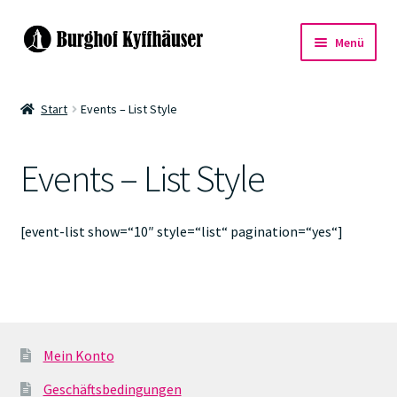
Zur
Zum
Menü
Navigation
Inhalt
springen
springen
Events
Start
Events – List Style
Warenkorb
Events – List Style
Kasse
[event-list show=“10″ style=“list“ pagination=“yes“]
Mein Konto
Geschäftsbedingungen