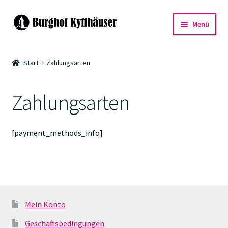
Zur
Zum
Menü
Navigation
Inhalt
springen
springen
Events
Start
Zahlungsarten
Warenkorb
Zahlungsarten
Kasse
[payment_methods_info]
Mein Konto
Geschäftsbedingungen