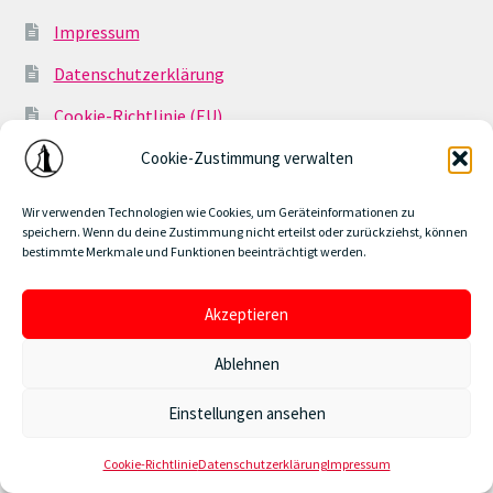
Impressum
Datenschutzerklärung
Cookie-Richtlinie (EU)
Geschäftsbedingungen
Cookie-Zustimmung verwalten
Wir verwenden Technologien wie Cookies, um Geräteinformationen zu
speichern. Wenn du deine Zustimmung nicht erteilst oder zurückziehst, können
bestimmte Merkmale und Funktionen beeinträchtigt werden.
© www.burghof-event.de 2026
Akzeptieren
Datenschutzerklärung
Erstellt mit WooCommerce
.
Alle Events auch als Gutschein erhältlich!
Ablehnen
Verwerfen
Einstellungen ansehen
0
Cookie-Richtlinie
Datenschutzerklärung
Impressum
Suchen
Suchen